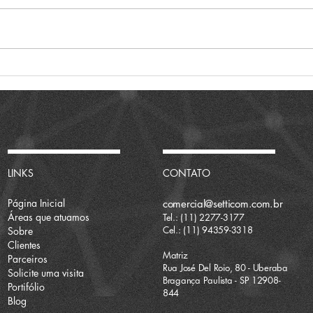
SETTI TI & TELECOM
Visi
PRESENTE NA ABRINT
202
GLOBAL CONGRESS 2026
LINKS
CONTATO
Página Inicial
comercial@setticom.com.br
Áreas que atuamos
Tel.: (11) 2277-3177
Ce
l.: (11) 94359-3318
Sobre
Clientes
Matriz
Parceiros
Rua José Del Roio, 80 - Uberaba
Solicite uma visita
Bragança Paulista - SP 12908-
Portifólio
844
Blog