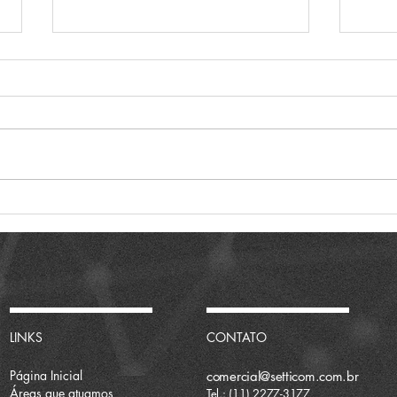
SETTI TI & TELECOM
Visi
PRESENTE NA ABRINT
202
GLOBAL CONGRESS 2026
LINKS
CONTATO
Página Inicial
comercial@setticom.com.br
Áreas que atuamos
Tel.: (11) 2277-3177