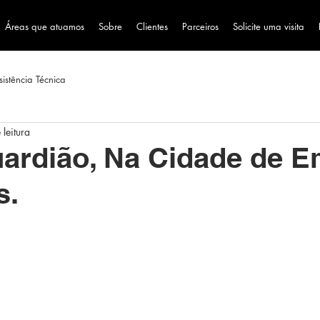
Áreas que atuamos
Sobre
Clientes
Parceiros
Solicite uma visita
sistência Técnica
 leitura
ardião, Na Cidade de 
s.