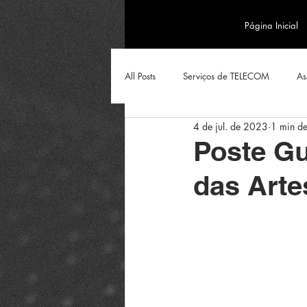
Página Inicial
All Posts
Serviços de TELECOM
As
4 de jul. de 2023
1 min de
Poste Gu
das Arte