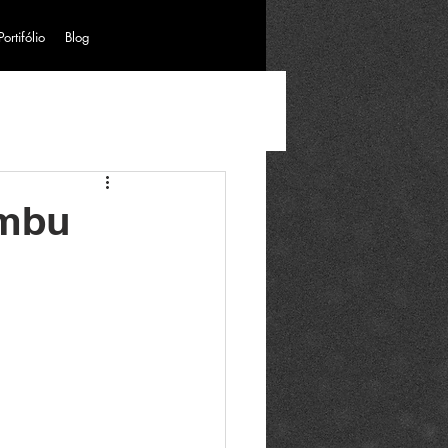
Portifólio
Blog
Embu