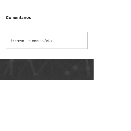
Comentários
Escreva um comentário
comercial@setticom.com.br
Tel.:
(11) 2277-3177
Ce
l.:
(11) 94359-3318